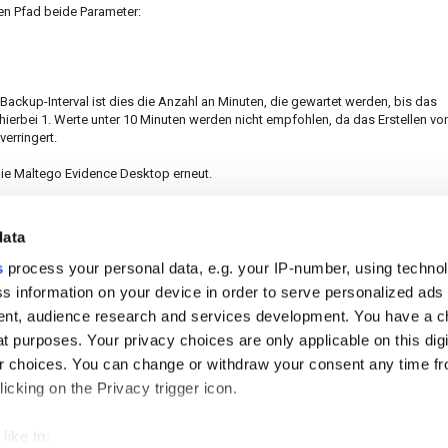
den Pfad beide Parameter:
m Backup-Interval ist dies die Anzahl an Minuten, die gewartet werden, bis das
hierbei 1. Werte unter 10 Minuten werden nicht empfohlen, da das Erstellen vo
erringert.
Sie Maltego Evidence Desktop erneut.
data
s
process your personal data, e.g. your IP-number, using techno
lfreich?
Nein
Ja
s information on your device in order to serve personalized ads
nt, audience research and services development. You have a c
t purposes. Your privacy choices are only applicable on this digi
 choices. You can change or withdraw your consent any time fr
icking on the Privacy trigger icon.
like to: