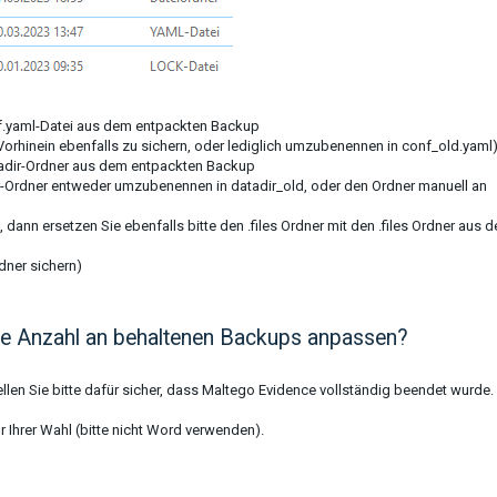
onf.yaml-Datei aus dem entpackten Backup
Vorhinein ebenfalls zu sichern, oder lediglich umzubenennen in conf_old.yaml
tadir-Ordner aus dem entpackten Backup
ir-Ordner entweder umzubenennen in datadir_old, oder den Ordner manuell an
 dann ersetzen Sie ebenfalls bitte den .files Ordner mit den .files Ordner aus 
dner sichern)
ie Anzahl an behaltenen Backups anpassen?
llen Sie bitte dafür sicher, dass Maltego Evidence vollständig beendet wurde.
r Ihrer Wahl (bitte nicht Word verwenden).