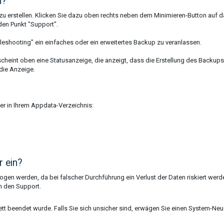
n?
zu erstellen. Klicken Sie dazu oben rechts neben dem Minimieren-Button auf 
den Punkt "Support".
bleshooting" ein einfaches oder ein erweitertes Backup zu veranlassen.
cheint oben eine Statusanzeige, die anzeigt, dass die Erstellung des Backups
die Anzeige.
er in Ihrem Appdata-Verzeichnis:
r ein?
wogen werden, da bei falscher Durchführung ein Verlust der Daten riskiert werd
h den Support.
tt beendet wurde. Falls Sie sich unsicher sind, erwägen Sie einen System-Neus