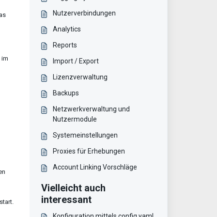
Nutzerverbindungen
das
Analytics
Reports
 im
Import / Export
Lizenzverwaltung
Backups
Netzwerkverwaltung und
Nutzermodule
Systemeinstellungen
Proxies für Erhebungen
Account Linking Vorschläge
en
Vielleicht auch
interessant
tart.
Konfiguration mittels config.yaml