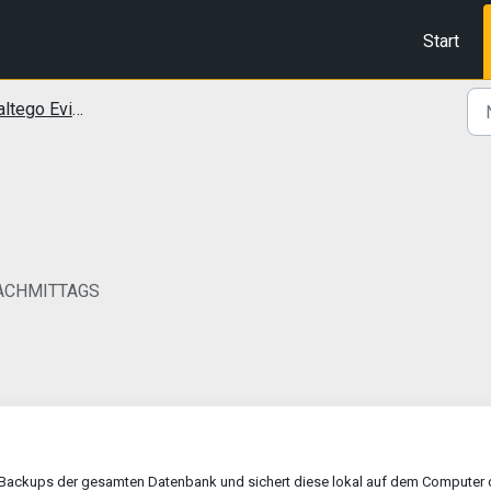
Start
go Evidence Handbuch
 NACHMITTAGS
n Backups der gesamten Datenbank und sichert diese lokal auf dem Computer