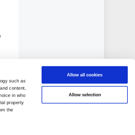
n
Allow all cookies
logy such as
 and content,
Allow selection
hoice in who
tal property
om the