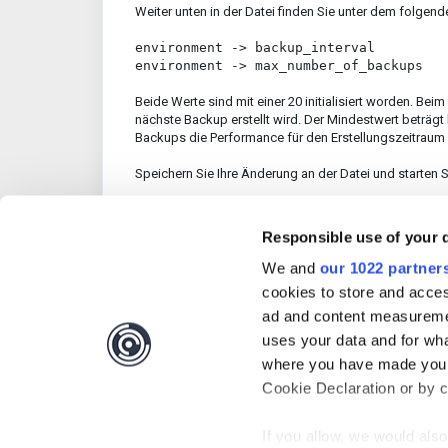
Weiter unten in der Datei finden Sie unter dem folgen
environment -> backup_interval
environment -> max_number_of_backups
Beide Werte sind mit einer 20 initialisiert worden. Bei
nächste Backup erstellt wird. Der Mindestwert beträgt 
Backups die Performance für den Erstellungszeitraum v
Speichern Sie Ihre Änderung an der Datei und starten 
Responsible use of your 
We and
our 1022 partner
War dieser Artikel hi
cookies to store and acces
ad and content measureme
uses your data and for wha
where you have made your
Cookie Declaration or by cl
If you allow, we would also 