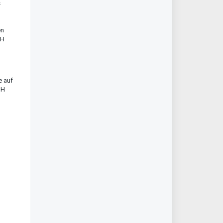
s
en
NH
e auf
NH