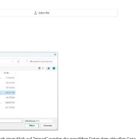
rch einen Klick auf "Import" werden die gewählten Daten dem aktuellen Case