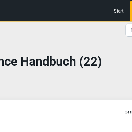
Start
nce Handbuch (22)
Geä